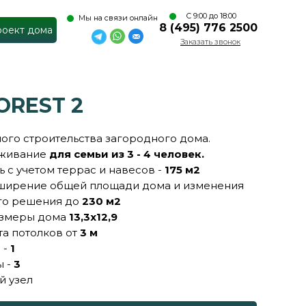
С 9:00 до 18:00
Мы на связи онлайн
8 (495) 776 2500
роект дома
Заказать звонок
OREST 2
ого строительства загородного дома.
оживание
для семьи из 3 - 4 человек.
 с учетом террас и навесов -
175 м2
ширение общей площади дома и изменения
го решения до
230 м2
азмеры дома
13,3х12,9
та потолков от
3 м
+7 (495) 544
 -
1
4254
ы -
3
й узел