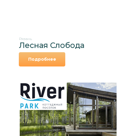
#1c4e
Рязань
Лесная Слобода
Подробнее
Ц