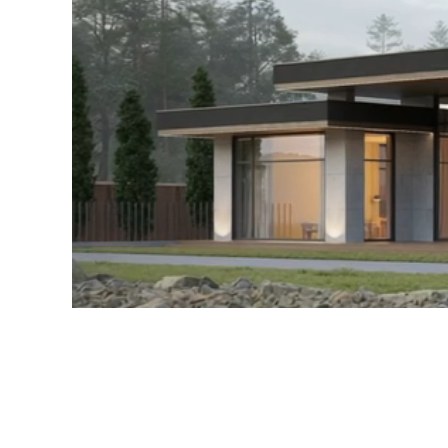
#1c
Ц