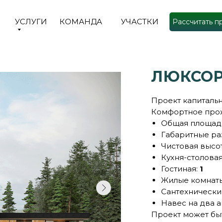
УСЛУГИ
КОМАНДА
УЧАСТКИ
Рассчитать п
ЛЮКСО
Проект капитальн
Комфортное пр
Общая площадь
Габаритные р
Чистовая высо
Кухня-столова
Гостиная:
1
Жилые комнат
Сантехнически
Навес на два 
Проект может бы