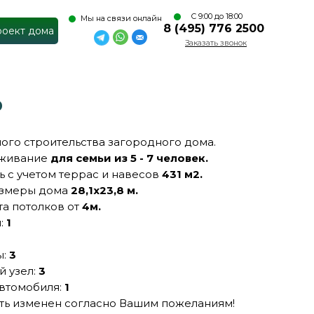
С 9:00 до 18:00
Мы на связи онлайн
8 (495) 776 2500
роект дома
Заказать звонок
Р
ого строительства загородного дома.
оживание
для семьи из 5 - 7 человек.
 с учетом террас и навесов
431 м2.
азмеры дома
28,1х23,8 м.
та потолков от
4м.
я:
1
+7 (495) 544
ы:
3
4254
й узел:
3
автомобиля:
1
ть изменен согласно Вашим пожеланиям!