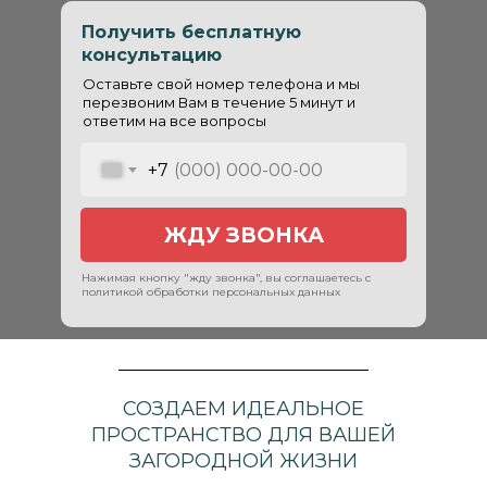
и соответствовать вашим
Получить бесплатную
потребностям. Поэтому мы уделяем
консультацию
особое внимание каждому этапу
Оставьте свой номер телефона и мы
работы.
перезвоним Вам в течение 5 минут и
ответим на все вопросы
Мы строим для Вас в Москве и
+7
Подмосковье, чтобы ваша семья
могла наслаждаться уютным и
безопасным домом, созданным с
ЖДУ ЗВОНКА
учетом всех ваших пожеланий.
Нажимая кнопку "жду звонка", вы соглашаетесь с
политикой обработки персональных данных
СОЗДАЕМ ИДЕАЛЬНОЕ
ПРОСТРАНСТВО ДЛЯ ВАШЕЙ
ЗАГОРОДНОЙ ЖИЗНИ