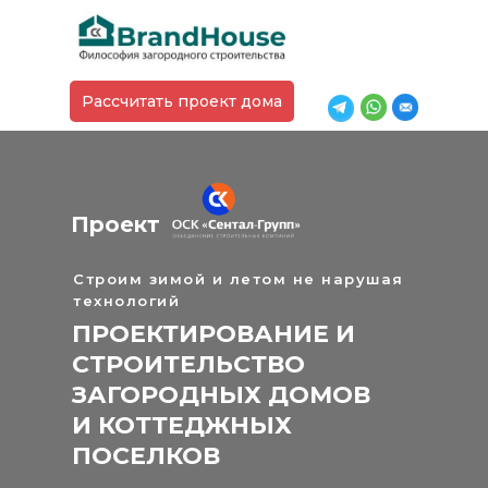
Рассчитать проект дома
Проект
Строим зимой и летом не нарушая
технологий
В компании BrandHouse мы
ПРОЕКТИРОВАНИЕ И
предлагаем полный комплекс услуг
по индивидуальному
СТРОИТЕЛЬСТВО
проектированию и строительству
ЗАГОРОДНЫХ ДОМОВ
загородных домов.
И КОТТЕДЖНЫХ
ПОСЕЛКОВ
Мы понимаем, как важно иметь дом,
который будет отражать ваши мечты